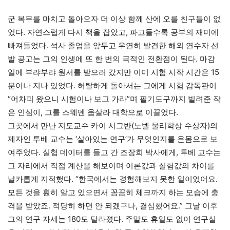
군 복무를 마치고 돌아오자 더 이상 함께 산에 오를 친구들이 없
었다. 자연스럽게 다시 책을 잡았고, 파고들수록 공부의 재미에
빠져들었다. 석사 졸업을 앞두고 우연히 발견한 해외 연수자 선
발 공고는 그의 인생에 또 한 번의 극적인 전환점이 된다. 마감
일에 부랴부랴 원서를 받으러 갔지만 이미 시험 시작 시간은 15
분이나 지나 있었다. 허탈하게 돌아서는 그에게 시험 감독관이
“어차피 왔으니 시험이나 보고 가라”며 필기도구까지 빌려준 작
은 인심이, 그를 스웨덴 웁살라 대학으로 이끌었다.
그곳에서 만난 지도교수 카이 시그반(노벨 물리학상 수상자)의
제자인 투베 교수는 ‘살아있는 연구’가 무엇인지를 온몸으로 보
여주었다. 실험 데이터를 들고 간 조장희 박사에게, 투베 교수는
그 자리에서 직접 계산을 해보이며 이론값과 실험값의 차이를
날카롭게 지적했다. “한국에서는 경험해보지 못한 일이었어요.
모든 것을 훤히 알고 있으면서 꼼꼼히 체크까지 하는 모습에 충
격을 받았죠. 적당히 하면 안 되겠구나, 결심했어요.” 그날 이후
그의 연구 자세는 180도 달라졌다. 주말도 휴일도 없이 연구실