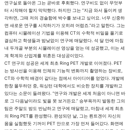
연구실로 돌아온 그는 곧바로 후회했다. 연구비도 없이 무엇부
터 시작해야 할지 막막했다. 하지만 그는 “지금 와서 돌이켜 생
각하면, 그때 저의 경솔함에 박수를 보내고 싶어요. 너무 신중하
면 새로운 연구를 시작하기가 오히려 어렵죠.”라고 말한다. 그는
컴퓨터 시뮬레이션 기법을 이용해 CT의 수학적 비밀을 풀기로
결심하고 학생들과 밤낮없이 연구에 매달렸다. 석 달 만에 마침
내 두개골 부분의 시뮬레이션 영상을 얻는 데 성공했고, 이는 세
계 학계와 산업계를 뒤흔든 대성공이었다.
CT 연구의 성공은 세계 최초 Ring PET 개발로 이어졌다. PET
는 방사선을 이용해 인체의 기능적 변화까지 촬영하는 장비로,
CT와 수학적 배경이 같다는 점에서 아이디어를 얻었다. 개발에
한창 몰두하던 중, 워싱턴 대학에서도 비슷한 장치를 개발하고
있다는 소문이 들려왔다. “연구와 개발은 세계 처음이 아니면 바
로 그 다음날이라도 빛을 못 보거든요.” 승부욕까지 발동한 그의
팀은 주말도 밤도 반납하고 연구에 매달렸고, 마침내 세계 최초
의 Ring PET를 완성했다. 완성되던 날, 그는 뢴트겐이 자신의
몸을 실험했듯 기꺼이 PET 안으로 가장 먼저 들어갔다. 화면에