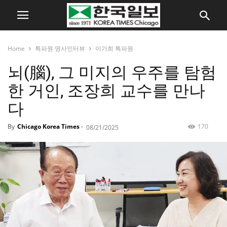
Home
특파원 명사인터뷰
이가희 특파원
뇌(腦), 그 미지의 우주를 탐험
한 거인, 조장희 교수를 만나
다
By
Chicago Korea Times
-
170
08/21/2025