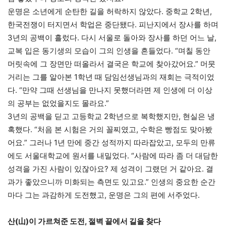
운명은 소년에게 순탄한 길을 허락하지 않았다. 중학교 2학년,
한국전쟁이 터지면서 학업은 중단됐다. 피난지에서 장사를 하며
3년의 공백이 흘렀다. 다시 서울로 돌아와 장사를 하던 어느 날,
교복 입은 동기생의 모습이 그의 인생을 흔들었다. “며칠 동안
머릿속에 그 장면만 떠올라서 결국은 학교에 찾아갔어요.” 머뭇
거리는 그를 알아본 1학년 때 담임선생님과의 재회는 극적이었
다. “만약 그때 선생님을 만나지 못했더라면 제 인생에 더 이상
의 공부는 없었을지도 몰라요.”
3년의 공백을 딛고 고등학교 2학년으로 복학했지만, 현실은 냉
혹했다. “처음 본 시험은 거의 꼴찌였고, 수학은 빵점도 맞아봤
어요.” 그러나 1년 만에 중간 성적까지 따라잡았고, 모두의 만류
에도 서울대학교에 원서를 내밀었다. “사람에 따라 좀 더 대담한
성격을 가진 사람이 있잖아요? 제 성격이 그랬던 거 같아요. 결
과가 좋았으니까 미화되는 측면도 있고요.” 인생의 중요한 순간
마다 그는 과감하게 도전했고, 운명은 그의 편에 서주었다.
산(山)이 가르쳐준 도전, 절벽 끝에서 길을 찾다