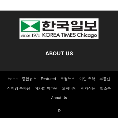
ABOUT US
Home
종합뉴스
Featured
로컬뉴스
이민·유학
부동산
장익경 특파원
이가희 특파원
오피니언
전자신문
업소록
About Us
©