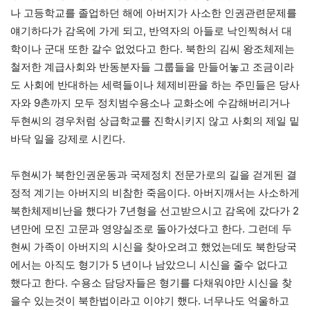
나 고등학교를 졸업하던 해에 아버지가 사소한 인권관련문제를
얘기하다가 감옥에 가게 되고, 반역자의 아들로 낙인찍혀서 대
학이나 군대 또한 갈수 없었다고 한다. 북한의 김씨 왕조체제는
철저한 계급사회와 반동분자들 그룹들을 만들어놓고 조금이라
도 사회에 반대하는 세력들이나 체제비판을 하는 주민들은 당사
자와 9촌까지 모두 정치범수용소나 교화소에 수감해버리거나
두현씨의 경우처럼 상급학교를 진학시키지 않고 사회의 제일 밑
바닥 일을 강제로 시킨다.
두현씨가 북한인권운동과 국제정치 전문가로의 길을 걷게된 결
정적 계기는 아버지의 비참한 죽음이다. 아버지깨서는 사소하게
북한체제비난을 했다가 7년형을 선고받으시고 감옥에 갔다가 2
년만에 모진 고문과 영양실조로 돌아가셨다고 한다. 그런데 두
현씨 가족이 아버지의 시신을 찾아오려고 했었는데도 북한당국
에서는 아직도 형기가 5 년이나 남았으니 시신을 줄수 없다고
했다고 한다. 수용소 담당자들은 형기를 다채워야만 시신을 찾
을수 있는것이 북한법이라고 이야기 했다. 너무나도 억울하고