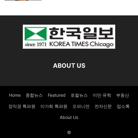
ABOUT US
Home
종합뉴스
Featured
로컬뉴스
이민·유학
부동산
장익경 특파원
이가희 특파원
오피니언
전자신문
업소록
About Us
©