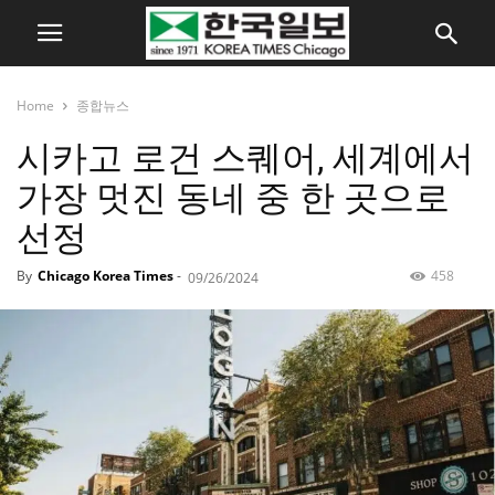
Home
종합뉴스
시카고 로건 스퀘어, 세계에서
가장 멋진 동네 중 한 곳으로
선정
By
Chicago Korea Times
-
458
09/26/2024