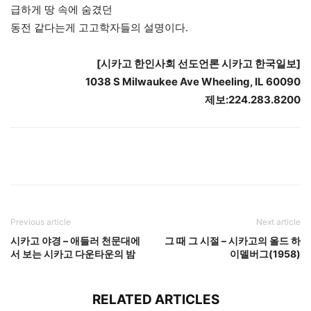
급하게 땅 속에 숨겼던
동전 같다는게 고고학자들의 설명이다.
[
시카고
한인사회
선도언론
시카고
한국일보
]
1038 S Milwaukee Ave Wheeling, IL 60090
제보
:224.283.8200
Previous article
Next article
시카고 야경 – 애들러 천문대에
그 때 그 시절 – 시카고의 올드 하
서 보는 시카고 다운타운의 밤
이델버그(1958)
RELATED ARTICLES