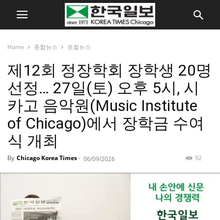
Home
종합뉴스
로컬뉴스
제12회 정장학회 장학생 20명
선정… 27일(토) 오후 5시, 시
카고 음악원(Music Institute
of Chicago)에서 장학금 수여
식 개최
By
Chicago Korea Times
-
92
06/09/2026