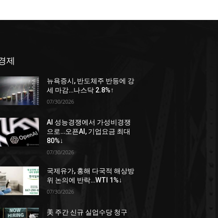
경제
뉴욕증시, 반도체주 반등에 강
세 마감…나스닥 2.8%↑
07/30/2026
AI 성능경쟁에서 가성비경쟁
으로…오픈AI, 기업요금 최대
80%↓
07/30/2026
국제유가, 홍해 다국적 해상방
위 논의에 반락…WTI 1%↓
07/30/2026
美 주간 신규 실업수당 청구