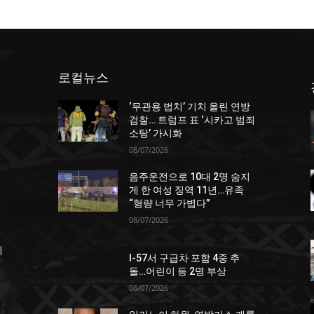
로컬뉴스
‘무관용 법치’ 기치 올린 연방
던
검찰… 트럼프 표 ‘시카고 범죄
소탕’ 가시화
08/07/2026
음주운전으로 10대 2명 숨지
게 한 여성 징역 11년…유족
“형량 너무 가볍다”
08/07/2026
죄
I-57서 구급차 포함 4중 추
돌…어린이 등 2명 부상
08/07/2026