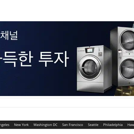
ngeles
New York
Washington DC
San Francisco
Seattle
Philadelphia
Haw