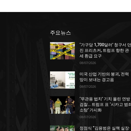
주요뉴스
‘가구당 1,700달러’ 청구서 
진 프리츠커, 트럼프 향한 관
세 환급 요구
08/07/2026
미국 산업 기반의 붕괴, 전력
망이 보내는 경고음
08/07/2026
‘무관용 법치’ 기치 올린 연방
검찰… 트럼프 표 ‘시카고 범
소탕’ 가시화
08/07/2026
정점식 “김용범은 실책 실장·