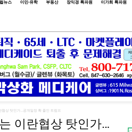
컬뉴스
이민·유학
부동산
장익경 특파원
이가희 특파원
란협상 탓인가…공개일정 확 줄인 트럼프
는 이란협상 탓인가…