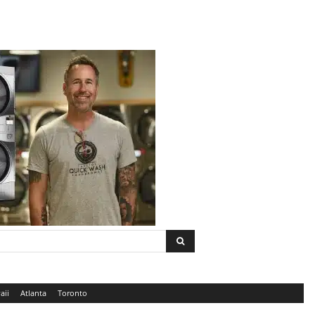
aii
Atlanta
Toronto