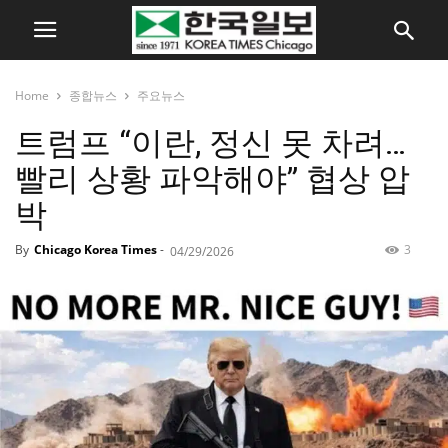
Home
종합뉴스
주요뉴스
트럼프 “이란, 정신 못 차려…
빨리 상황 파악해야” 협상 압
박
By
Chicago Korea Times
-
3
04/29/2026