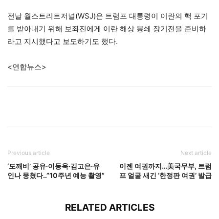
전날 월스트리트저널(WSJ)은 트럼프 대통령이 이란의 핵 포기
를 받아내기 위해 보좌진에게 이란 해상 봉쇄 장기전을 준비하
라고 지시했다고 보도하기도 했다.
<연합뉴스>
Previous article
Next article
‘도깨비’ 공유·이동욱·김고은·유
이젠 여권까지…美국무부, 트럼
인나 뭉쳤다..”10주년 예능 촬영”
프 얼굴 새긴 ‘한정판 여권’ 발급
RELATED ARTICLES