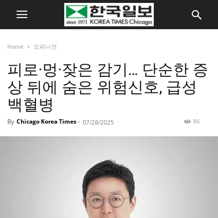
Home
오피니언
피로·멍·잦은 감기… 단순한 증
상 뒤에 숨은 위험신호, 급성
백혈병
By
Chicago Korea Times
-
86
07/28/2025