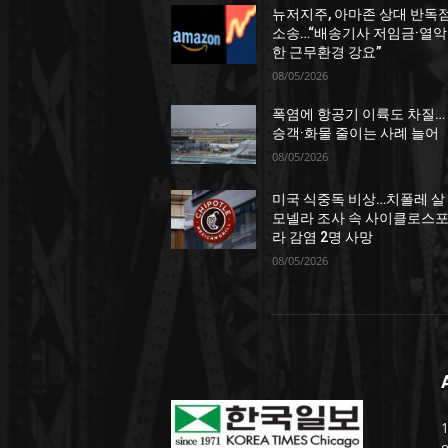
뉴저지주, 아마존 상대 반독
소송…“배송기사 저임금·열악
한 근무환경 강요”
08/05/2026
폭염에 항공기 이륙도 차질…
승객·화물 줄이는 사례 늘어
08/05/2026
미국 식중독 비상…치폴레 살
모넬라 조사 속 사이클로스
라 감염 2명 사망
08/05/2026
1