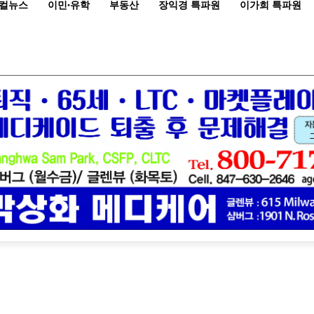
컬뉴스
이민·유학
부동산
장익경 특파원
이가희 특파원