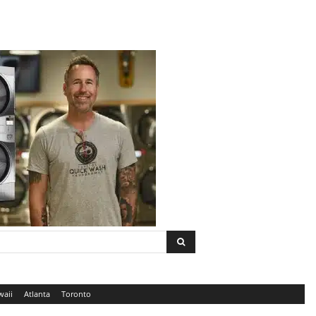
waii
Atlanta
Toronto