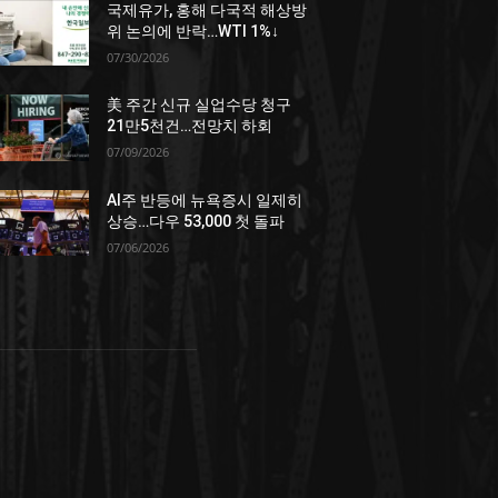
국제유가, 홍해 다국적 해상방
위 논의에 반락…WTI 1%↓
07/30/2026
美 주간 신규 실업수당 청구
21만5천건…전망치 하회
07/09/2026
AI주 반등에 뉴욕증시 일제히
상승…다우 53,000 첫 돌파
07/06/2026