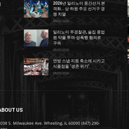
2026년 일리노이 중간선거 본
점
격화… 상·하원 주요 선거구 경
쟁 치열
08/05/2026
일리노이 주경찰관, 술집 종업
원 약물 투여·성폭행 혐의로
구속
08/05/2026
연방 스냅 지원 축소에 시카고
포
식품점들 ‘생존 위기’
08/05/2026
ABOUT US
038 S. Milwaukee Ave. Wheeling, IL 60090 (847) 290-