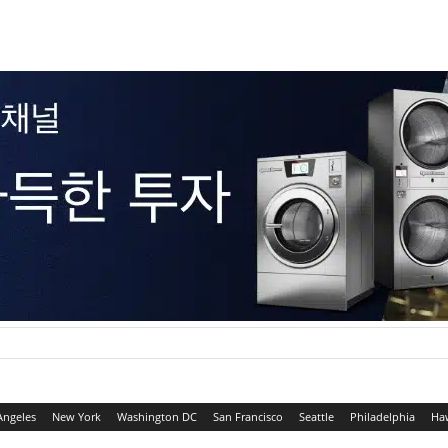
Angeles
New York
Washington DC
San Francisco
Seattle
Philadelphia
Ha