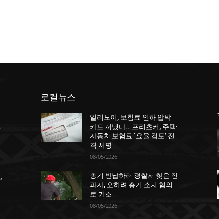
로컬뉴스
일리노이, 보험료 인하 압박
카드 꺼냈다… 프리츠커, 주택·
·
자동차 보험료 ‘요율 검토’ 전
격 서명
08/05/2026
총기 반납하러 경찰서 찾은 전
,
과자, 오히려 총기 소지 혐의
로 기소
08/05/2026