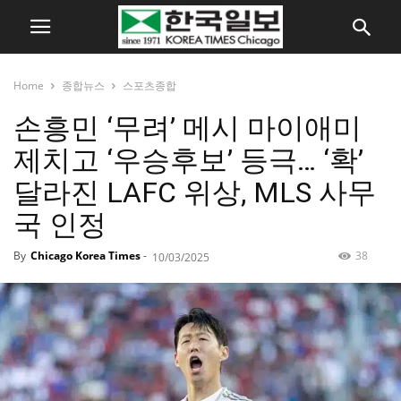
Home
종합뉴스
스포츠종합
손흥민 ‘무려’ 메시 마이애미
제치고 ‘우승후보’ 등극… ‘확’
달라진 LAFC 위상, MLS 사무
국 인정
By
Chicago Korea Times
-
38
10/03/2025