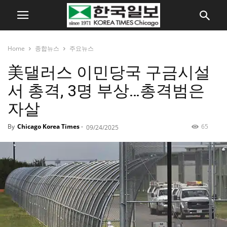
Home
종합뉴스
주요뉴스
美댈러스 이민당국 구금시설
서 총격, 3명 부상…총격범은
자살
By
Chicago Korea Times
-
65
09/24/2025