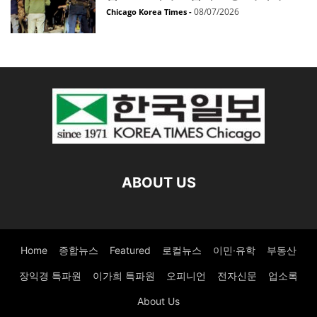
08/07/2026
Chicago Korea Times
-
ABOUT US
Home
종합뉴스
Featured
로컬뉴스
이민·유학
부동산
장익경 특파원
이가희 특파원
오피니언
전자신문
업소록
About Us