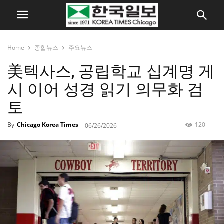
Home
종합뉴스
주요뉴스
美텍사스, 공립학교 십계명 게
시 이어 성경 읽기 의무화 검
토
By
Chicago Korea Times
-
120
06/26/2026