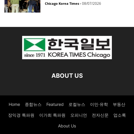
08/07/2026
Chicago Korea Times
-
ABOUT US
Home
종합뉴스
Featured
로컬뉴스
이민·유학
부동산
장익경 특파원
이가희 특파원
오피니언
전자신문
업소록
About Us