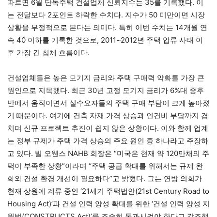
따르면 6월 단독주택 건설업체 신뢰지수는 35를 기록했다. 이
는 전달보다 2포인트 하락한 수치다. 지수가 50 미만이면 시장
상황을 부정적으로 본다는 의미다. 특히 이번 수치는 14개월 연
속 40 이하를 기록한 것으로, 2011~2012년 주택 압류 사태 이
후 가장 긴 침체 흐름이다.
건설업체들은 높은 모기지 금리와 주택 구매력 악화를 가장 큰
원인으로 지목했다. 최근 30년 고정 모기지 금리가 6%대 중후
반에서 움직이면서 실수요자들의 주택 구매 부담이 크게 높아졌
기 때문이다. 여기에 건축 자재 가격 상승과 인건비 부담까지 겹
치며 신규 프로젝트 추진이 쉽지 않은 상황이다. 이와 함께 업계
는 정부 규제가 주택 가격 상승의 주요 원인 중 하나라고 주장하
고 있다. 빌 오웬스 NAHB 회장은 “미국은 현재 약 120만채의 주
택이 부족한 상황”이라며 “주택 공급 확대를 위해서는 규제 완
화와 건설 환경 개선이 필요하다”고 밝혔다. 그는 연방 의회가
현재 상원에 계류 중인 ‘21세기 주택법안(21st Century Road to
Housing Act)’과 건설 인력 양성 확대를 위한 ‘건설 인력 양성 지
원법(CONSTRUCTS Act)’를 조속히 통과시켜야 한다고 강조했