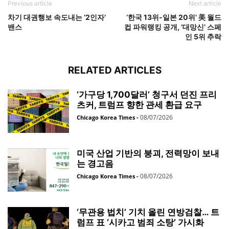
Previous article
Next article
차기 대권행보 속도내는 ‘2인자’
‘한국 13위-일본 20위’ 美 월드
밴스
컵 파워랭킹 공개, ‘대망신’ 스페
인 5위 추락
RELATED ARTICLES
‘가구당 1,700달러’ 청구서 던진 프리
츠커, 트럼프 향한 관세 환급 요구
08/07/2026
Chicago Korea Times
-
미국 산업 기반의 붕괴, 전력망이 보내
는 경고음
08/07/2026
Chicago Korea Times
-
‘무관용 법치’ 기치 올린 연방검찰… 트
럼프 표 ‘시카고 범죄 소탕’ 가시화