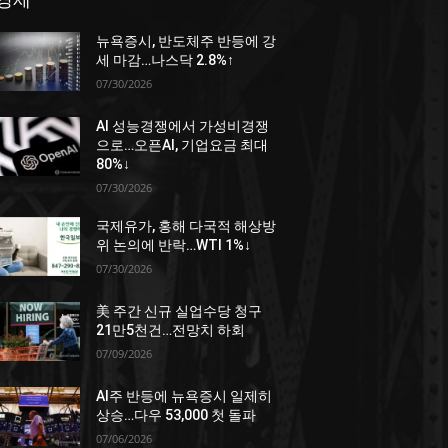
뉴욕증시, 반도체주 반등에 강
세 마감…나스닥 2.8%↑
07/30/2026
AI 성능경쟁에서 가성비경쟁
으로…오픈AI, 기업요금 최대
80%↓
07/30/2026
국제유가, 홍해 다국적 해상방
위 논의에 반락…WTI 1%↓
07/30/2026
美 주간 신규 실업수당 청구
21만5천건…전망치 하회
07/09/2026
AI주 반등에 뉴욕증시 일제히
상승…다우 53,000 첫 돌파
07/06/2026