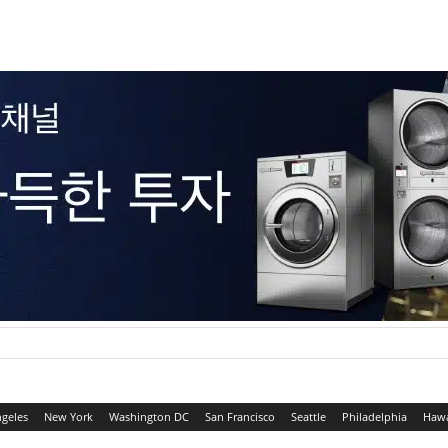
ngeles
New York
Washington DC
San Francisco
Seattle
Philadelphia
Hawa