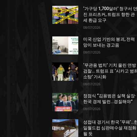
‘가구당 1,700달러’ 청구서 
진 프리츠커, 트럼프 향한 관
세 환급 요구
08/07/2026
미국 산업 기반의 붕괴, 전력
망이 보내는 경고음
08/07/2026
‘무관용 법치’ 기치 올린 연방
검찰… 트럼프 표 ‘시카고 범
소탕’ 가시화
08/07/2026
정점식 “김용범은 실책 실장·
한국 경제 빌런…경질해야”
08/07/2026
성접대 경기서 한국 ‘무패’…
일월드컵 심판매수설 재점화
될 듯