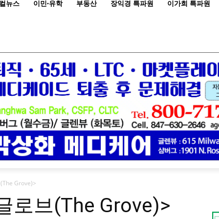
컬뉴스
이민·유학
부동산
장익경 특파원
이가희 특파원
he Grove)>
로브(The Grove)>