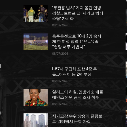
‘무관용 법치’ 기치 올린 연방
던
검찰… 트럼프 표 ‘시카고 범죄
소탕’ 가시화
08/07/2026
음주운전으로 10대 2명 숨지
게 한 여성 징역 11년…유족
“형량 너무 가볍다”
08/07/2026
죄
I-57서 구급차 포함 4중 추
돌…어린이 등 2명 부상
08/07/2026
일리노이 하원, 연방기소 캐롤
애먼스 의원 공식 조사 착수
08/07/2026
한
시카고강 수위 상승에 관광보
트·워터택시 운항 차질