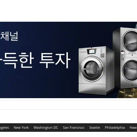
ngeles
New York
Washington DC
San Francisco
Seattle
Philadelphia
Hawa