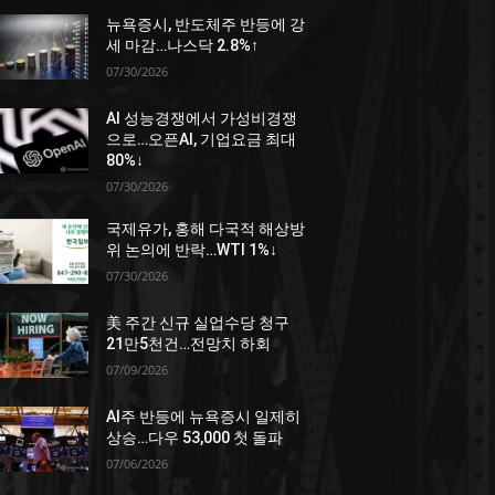
뉴욕증시, 반도체주 반등에 강
세 마감…나스닥 2.8%↑
07/30/2026
AI 성능경쟁에서 가성비경쟁
으로…오픈AI, 기업요금 최대
80%↓
07/30/2026
국제유가, 홍해 다국적 해상방
위 논의에 반락…WTI 1%↓
07/30/2026
美 주간 신규 실업수당 청구
21만5천건…전망치 하회
07/09/2026
AI주 반등에 뉴욕증시 일제히
상승…다우 53,000 첫 돌파
07/06/2026