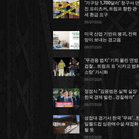
‘가구당 1,700달러’ 청구서 
진 프리츠커, 트럼프 향한 관
세 환급 요구
08/07/2026
미국 산업 기반의 붕괴, 전력
망이 보내는 경고음
08/07/2026
‘무관용 법치’ 기치 올린 연방
검찰… 트럼프 표 ‘시카고 범
소탕’ 가시화
08/07/2026
정점식 “김용범은 실책 실장·
한국 경제 빌런…경질해야”
08/07/2026
성접대 경기서 한국 ‘무패’…
일월드컵 심판매수설 재점화
될 듯
08/07/2026