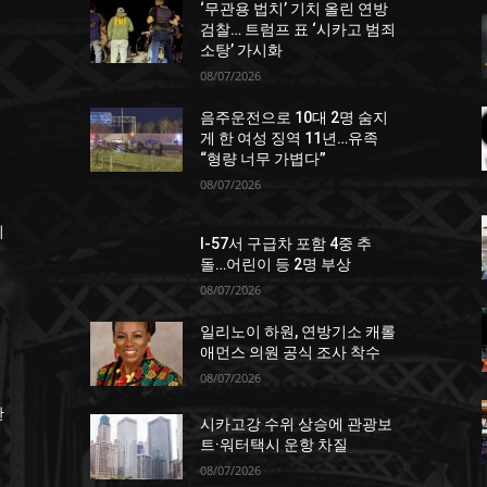
‘무관용 법치’ 기치 올린 연방
던
검찰… 트럼프 표 ‘시카고 범죄
소탕’ 가시화
08/07/2026
음주운전으로 10대 2명 숨지
게 한 여성 징역 11년…유족
“형량 너무 가볍다”
08/07/2026
죄
I-57서 구급차 포함 4중 추
돌…어린이 등 2명 부상
08/07/2026
일리노이 하원, 연방기소 캐롤
애먼스 의원 공식 조사 착수
08/07/2026
한
시카고강 수위 상승에 관광보
트·워터택시 운항 차질
08/07/2026