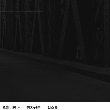
오피니언
전자신문
업소록