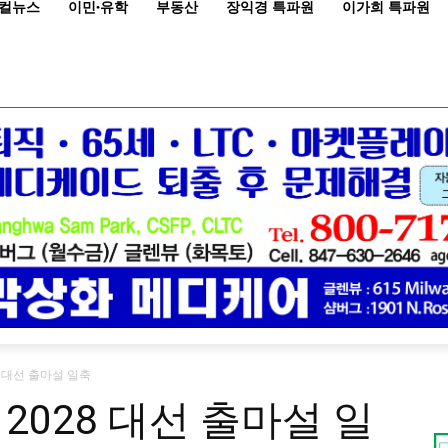
컬뉴스
이민·유학
부동산
장익경 특파원
이가희 특파원
8 대선 출마설 일축
2028 대선 출마설 일