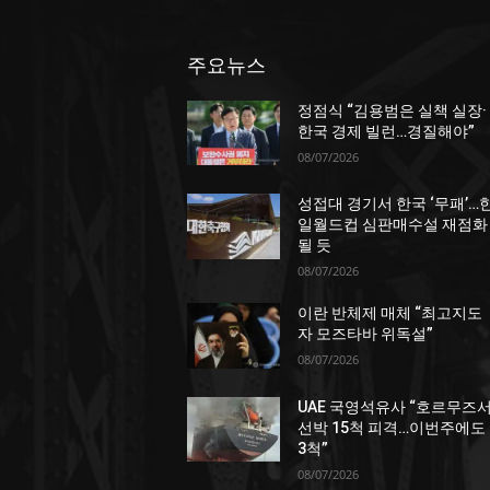
주요뉴스
정점식 “김용범은 실책 실장·
한국 경제 빌런…경질해야”
08/07/2026
성접대 경기서 한국 ‘무패’…
일월드컵 심판매수설 재점화
될 듯
08/07/2026
이란 반체제 매체 “최고지도
자 모즈타바 위독설”
08/07/2026
UAE 국영석유사 “호르무즈
선박 15척 피격…이번주에도
3척”
08/07/2026