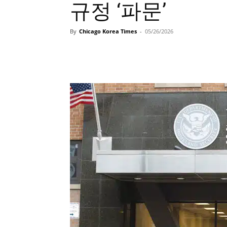
규정 ‘파문’
By
Chicago Korea Times
-
05/26/2026