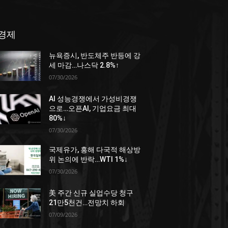
경제
뉴욕증시, 반도체주 반등에 강
세 마감…나스닥 2.8%↑
07/30/2026
AI 성능경쟁에서 가성비경쟁
으로…오픈AI, 기업요금 최대
80%↓
07/30/2026
국제유가, 홍해 다국적 해상방
위 논의에 반락…WTI 1%↓
07/30/2026
美 주간 신규 실업수당 청구
21만5천건…전망치 하회
07/09/2026