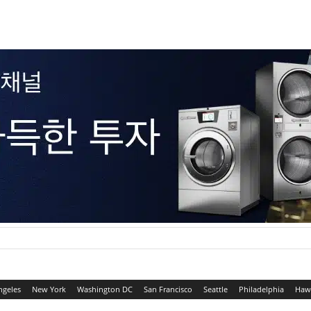
ngeles
New York
Washington DC
San Francisco
Seattle
Philadelphia
Haw