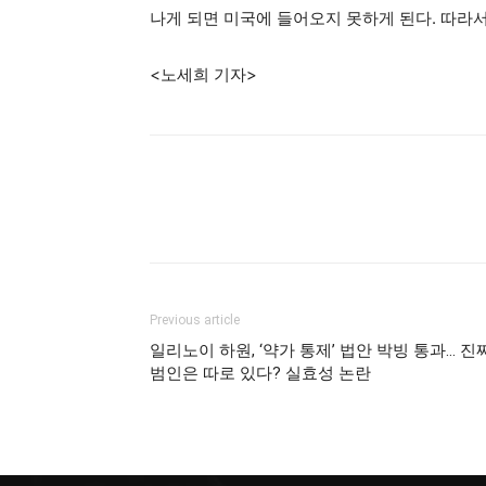
나게 되면 미국에 들어오지 못하게 된다. 따라서
<노세희 기자>
Previous article
일리노이 하원, ‘약가 통제’ 법안 박빙 통과… 진
범인은 따로 있다? 실효성 논란