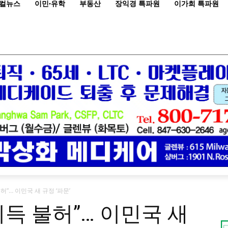
컬뉴스
이민·유학
부동산
장익경 특파원
이가희 특파원
허”… 이민국 새 규정 ‘파문’
득 불허”… 이민국 새