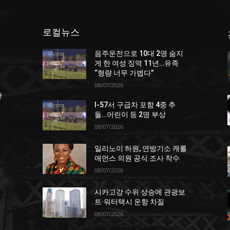
로컬뉴스
음주운전으로 10대 2명 숨지
게 한 여성 징역 11년…유족
“형량 너무 가볍다”
08/07/2026
한
I-57서 구급차 포함 4중 추
돌…어린이 등 2명 부상
08/07/2026
일리노이 하원, 연방기소 캐롤
애먼스 의원 공식 조사 착수
08/07/2026
서
시카고강 수위 상승에 관광보
트·워터택시 운항 차질
08/07/2026