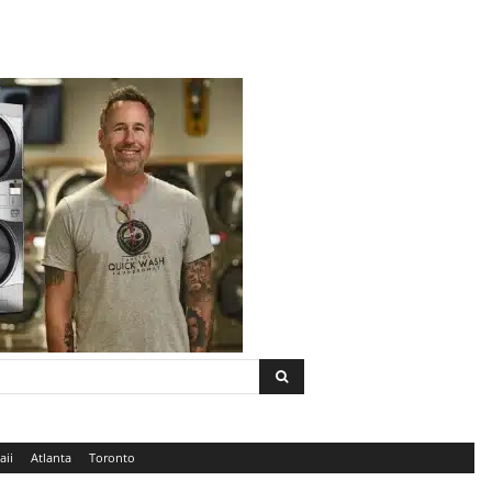
aii
Atlanta
Toronto