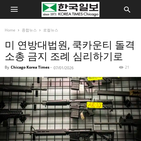
Home
종합뉴스
로컬뉴스
미 연방대법원, 쿡카운티 돌격
소총 금지 조례 심리하기로
By
Chicago Korea Times
-
21
07/01/2026