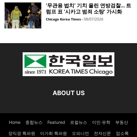
‘무관용 법치’ 기치 올린 연방검찰… 트
럼프 표 ‘시카고 범죄 소탕’ 가시화
08/07/2026
Chicago Korea Times
-
ABOUT US
Home
종합뉴스
Featured
로컬뉴스
이민·유학
부동산
장익경 특파원
이가희 특파원
오피니언
전자신문
업소록