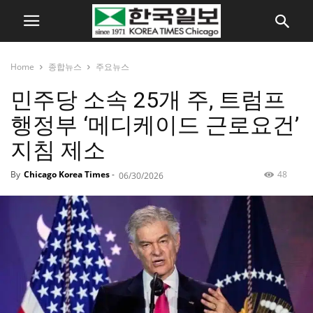
Home
종합뉴스
주요뉴스
민주당 소속 25개 주, 트럼프
행정부 ‘메디케이드 근로요건’
지침 제소
By
Chicago Korea Times
-
48
06/30/2026