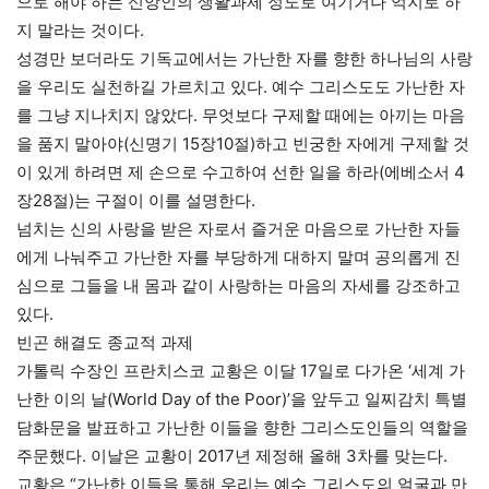
으로 해야 하는 신앙인의 생활과제 정도로 여기거나 억지로 하
지 말라는 것이다.
성경만 보더라도 기독교에서는 가난한 자를 향한 하나님의 사랑
을 우리도 실천하길 가르치고 있다. 예수 그리스도도 가난한 자
를 그냥 지나치지 않았다. 무엇보다 구제할 때에는 아끼는 마음
을 품지 말아야(신명기 15장10절)하고 빈궁한 자에게 구제할 것
이 있게 하려면 제 손으로 수고하여 선한 일을 하라(에베소서 4
장28절)는 구절이 이를 설명한다.
넘치는 신의 사랑을 받은 자로서 즐거운 마음으로 가난한 자들
에게 나눠주고 가난한 자를 부당하게 대하지 말며 공의롭게 진
심으로 그들을 내 몸과 같이 사랑하는 마음의 자세를 강조하고
있다.
빈곤 해결도 종교적 과제
가톨릭 수장인 프란치스코 교황은 이달 17일로 다가온 ‘세계 가
난한 이의 날(World Day of the Poor)’을 앞두고 일찌감치 특별
담화문을 발표하고 가난한 이들을 향한 그리스도인들의 역할을
주문했다. 이날은 교황이 2017년 제정해 올해 3차를 맞는다.
교황은 “가난한 이들을 통해 우리는 예수 그리스도의 얼굴과 만