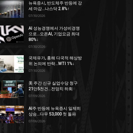
뉴욕증시, 반도체주 반등에 강
세 마감…나스닥 2.8%↑
07/30/2026
AI 성능경쟁에서 가성비경쟁
으로…오픈AI, 기업요금 최대
80%↓
07/30/2026
국제유가, 홍해 다국적 해상방
위 논의에 반락…WTI 1%↓
07/30/2026
美 주간 신규 실업수당 청구
21만5천건…전망치 하회
07/09/2026
AI주 반등에 뉴욕증시 일제히
상승…다우 53,000 첫 돌파
07/06/2026