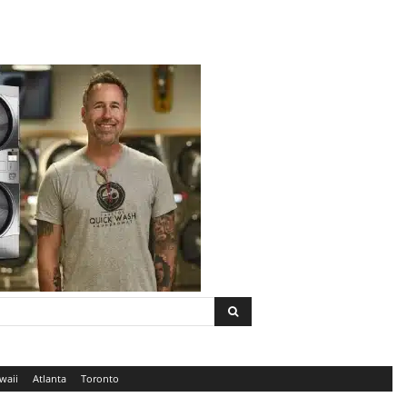
waii
Atlanta
Toronto