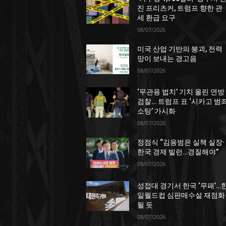
진 프리츠커, 트럼프 향한 관
세 환급 요구
08/07/2026
미국 산업 기반의 붕괴, 전력
망이 보내는 경고음
08/07/2026
‘무관용 법치’ 기치 올린 연방
검찰… 트럼프 표 ‘시카고 범
소탕’ 가시화
08/07/2026
정점식 “김용범은 실책 실장·
한국 경제 빌런…경질해야”
08/07/2026
성접대 경기서 한국 ‘무패’…
일월드컵 심판매수설 재점화
될 듯
08/07/2026