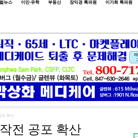
컬뉴스
이민·유학
부동산
장익경 특파원
이가희 특파원
공포 확산
작전 공포 확산