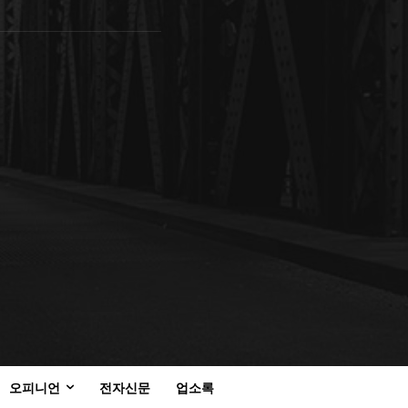
오피니언
전자신문
업소록