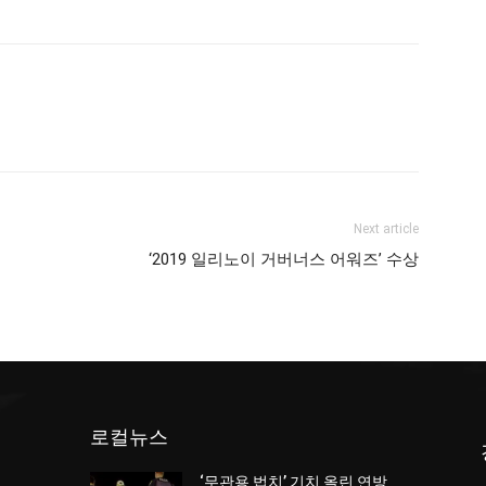
Next article
‘2019 일리노이 거버너스 어워즈’ 수상
로컬뉴스
‘무관용 법치’ 기치 올린 연방
던