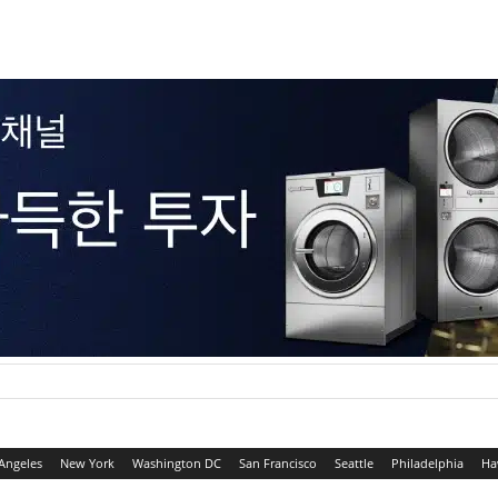
Angeles
New York
Washington DC
San Francisco
Seattle
Philadelphia
Ha