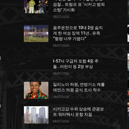
검찰… 트럼프 표 ‘시카고 범죄
소탕’ 가시화
08/07/2026
음주운전으로 10대 2명 숨지
게 한 여성 징역 11년…유족
“형량 너무 가볍다”
08/07/2026
죄
I-57서 구급차 포함 4중 추
돌…어린이 등 2명 부상
08/07/2026
일리노이 하원, 연방기소 캐롤
애먼스 의원 공식 조사 착수
08/07/2026
한
시카고강 수위 상승에 관광보
트·워터택시 운항 차질
08/07/2026