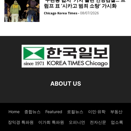
‘무관용 법치’ 기치 올린 연방검찰… 트
럼프 표 ‘시카고 범죄 소탕’ 가시화
08/07/2026
Chicago Korea Times
-
ABOUT US
Home
종합뉴스
Featured
로컬뉴스
이민·유학
부동산
장익경 특파원
이가희 특파원
오피니언
전자신문
업소록