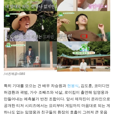
/사진제공=SBS
특히 기대를 모으는 건 배우 차승원과
현봉식
, 김도훈, 코미디언
허경환과 곽범, 가수 조째즈와 넉살, 로이킴이 출연해 임영웅과
만들어내는 예측불가 반전 조합이다. 앞서 제작진이 온라인으로
공개한 티저 시리즈에서는 요리부터 게임까지 마음대로 되는 게
하나도 없는 임영웅과 친구들의 환장의 호흡이 그려져 큰 웃음