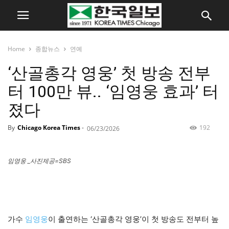
Home
종합뉴스
연예
‘산골총각 영웅’ 첫 방송 전부
터 100만 뷰.. ‘임영웅 효과’ 터
졌다
By
Chicago Korea Times
-
192
06/23/2026
임영웅 _사진제공=SBS
가수
임영웅
이 출연하는 ‘산골총각 영웅’이 첫 방송도 전부터 높