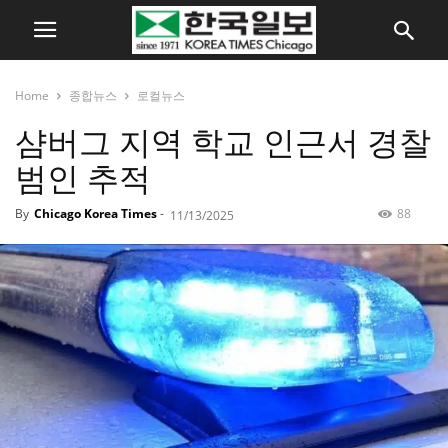
Home
종합뉴스
로컬뉴스
샴버그 지역 학교 인근서 경찰
범인 추적
By
Chicago Korea Times
-
88
11/13/2025