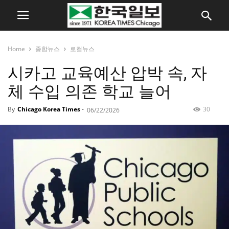
Home
종합뉴스
로컬뉴스
시카고 교육예산 압박 속, 자
체 수입 의존 학교 늘어
By
Chicago Korea Times
-
30
06/22/2026