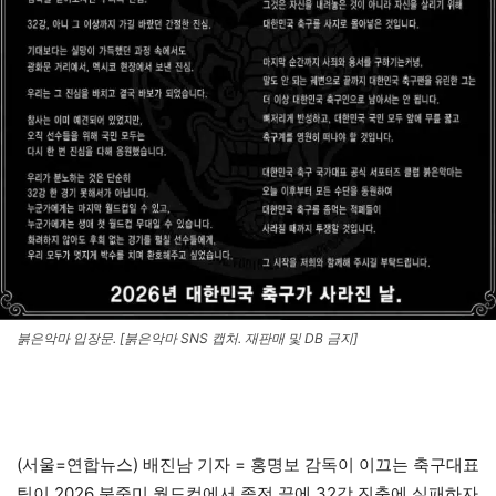
붉은악마 입장문. [붉은악마 SNS 캡처. 재판매 및 DB 금지]
(서울=연합뉴스) 배진남 기자 = 홍명보 감독이 이끄는 축구대표
팀이 2026 북중미 월드컵에서 졸전 끝에 32강 진출에 실패하자