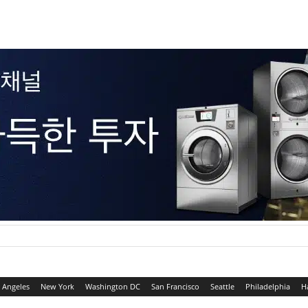
 Angeles
New York
Washington DC
San Francisco
Seattle
Philadelphia
H