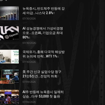
뉴욕증시, 반도체주 반등에 강
세 마감…나스닥 2.8%↑
07/30/2026
AI 성능경쟁에서 가성비경쟁
으로…오픈AI, 기업요금 최대
80%↓
07/30/2026
국제유가, 홍해 다국적 해상방
위 논의에 반락…WTI 1%↓
07/30/2026
美 주간 신규 실업수당 청구
21만5천건…전망치 하회
07/09/2026
AI주 반등에 뉴욕증시 일제히
상승…다우 53,000 첫 돌파
07/06/2026