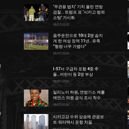
‘무관용 법치’ 기치 올린 연방
던
검찰… 트럼프 표 ‘시카고 범죄
소탕’ 가시화
08/07/2026
음주운전으로 10대 2명 숨지
게 한 여성 징역 11년…유족
“형량 너무 가볍다”
08/07/2026
죄
I-57서 구급차 포함 4중 추
돌…어린이 등 2명 부상
08/07/2026
일리노이 하원, 연방기소 캐롤
애먼스 의원 공식 조사 착수
08/07/2026
한
시카고강 수위 상승에 관광보
트·워터택시 운항 차질
08/07/2026