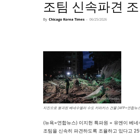
조팀 신속파견 조
By
Chicago Korea Times
-
06/25/2026
지진으로 붕괴된 베네수엘라 수도 카라카스 건물 [AFP=연합뉴스.
(뉴욕=연합뉴스) 이지헌 특파원 = 유엔이 베네
조팀을 신속히 파견하도록 조율하고 있다고 25