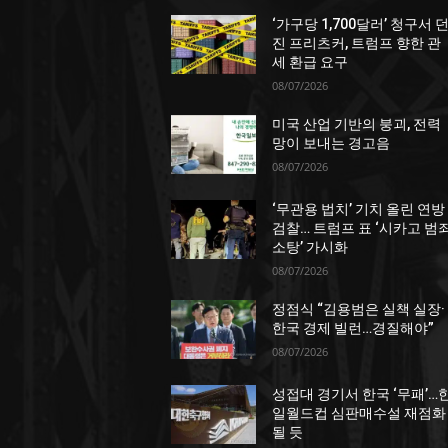
‘가구당 1,700달러’ 청구서 
진 프리츠커, 트럼프 향한 관
세 환급 요구
08/07/2026
미국 산업 기반의 붕괴, 전력
망이 보내는 경고음
08/07/2026
‘무관용 법치’ 기치 올린 연방
검찰… 트럼프 표 ‘시카고 범
소탕’ 가시화
08/07/2026
정점식 “김용범은 실책 실장·
한국 경제 빌런…경질해야”
08/07/2026
성접대 경기서 한국 ‘무패’…
일월드컵 심판매수설 재점화
될 듯