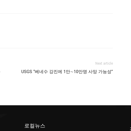
Next article
운
USGS “베네수 강진에 1만∼10만명 사망 가능성”
로컬뉴스