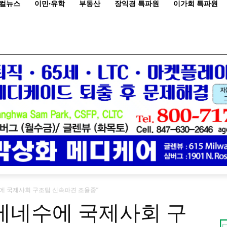
컬뉴스
이민·유학
부동산
장익경 특파원
이가희 특파원
수에 국제사회 구조팀 신속파견 조율중”
 베네수에 국제사회 구