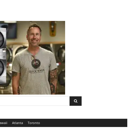
awaii
Atlanta
Toronto