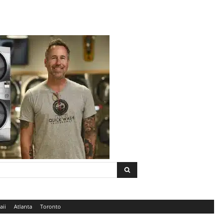
aii
Atlanta
Toronto