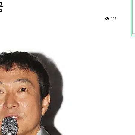
궁
117