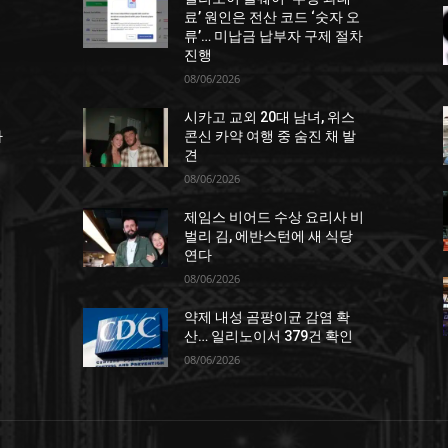
거
료’ 원인은 전산 코드 ‘숫자 오
류’… 미납금 납부자 구제 절차
진행
08/06/2026
시카고 교외 20대 남녀, 위스
차
콘신 카약 여행 중 숨진 채 발
견
08/06/2026
제임스 비어드 수상 요리사 비
벌리 김, 에반스턴에 새 식당
연다
08/06/2026
약제 내성 곰팡이균 감염 확
산… 일리노이서 379건 확인
08/06/2026