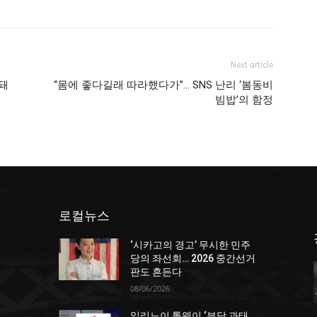
Next article
립돼
“몸에 좋다길래 따라했다가”… SNS 난리 ‘봄동비
빔밥’의 함정
로컬뉴스
‘시카고의 경고’ 무시한 민주
당의 좌선회… 2026 중간선거
판도 흔든다
08/06/2026
일리노이 톨웨이 ‘부당 과태