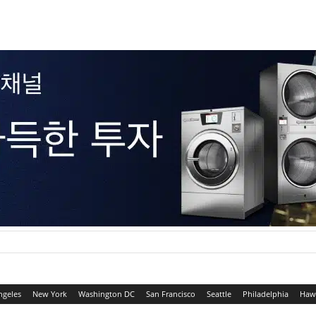
ngeles
New York
Washington DC
San Francisco
Seattle
Philadelphia
Haw