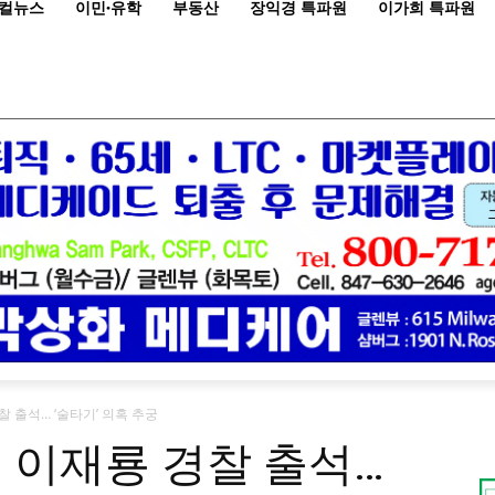
컬뉴스
이민·유학
부동산
장익경 특파원
이가희 특파원
찰 출석… ‘술타기’ 의혹 추궁
우 이재룡 경찰 출석…