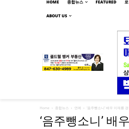
HOME
종합뉴스
FEATURED
로
ABOUT US
Home
종합뉴스
연예
‘음주뺑소니’ 배우 이재룡 경
‘음주뺑소니’ 배