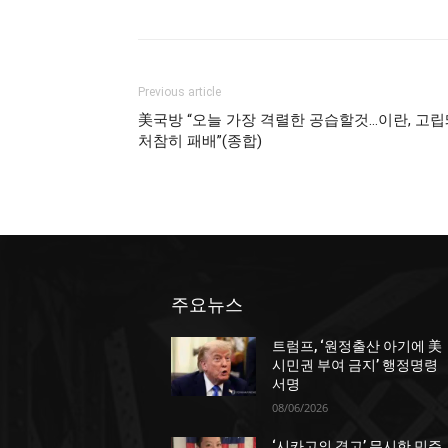
Previous article
美국방 “오늘 가장 격렬한 공습할것…이란, 고
처참히 패배”(종합)
주요뉴스
트럼프, ‘원정출산 아기에 美
시민권 부여 금지’ 행정명령
서명
08/06/2026
‘시카고의 경고’ 무시한 민주