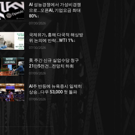
AI 성능경쟁에서 가성비경쟁
으로…오픈AI, 기업요금 최대
80%↓
07/30/2026
국제유가, 홍해 다국적 해상방
위 논의에 반락…WTI 1%↓
07/30/2026
美 주간 신규 실업수당 청구
21만5천건…전망치 하회
07/09/2026
AI주 반등에 뉴욕증시 일제히
상승…다우 53,000 첫 돌파
07/06/2026