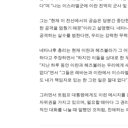
다”며 “나는 이스라엘군에 이란 전역의 군사 및
그는 “현재 이 전선에서의 공습은 당분간 중단한
한 공격을 멈췄기 때문”이라고 설명했다. 네타
공격하는 실수를 범한다면, 우리는 강력한 무력
네타냐후 총리는 현재 이란과 헤즈볼라가 그 어
하다고 주장하면서 “하지만 이들을 상대로 한 
“지난 하루 동안 이란과 헤즈볼라는 우리에게 
없다”면서 “그들은 레바논과 이란에서 이스라엘
도 내가 책임자로 있는 한 그런 일은 절대 없다
그러면서 트럼프 대통령에게도 이런 메시지를 
자위권을 가지고 있으며, 필요할 때마다 그 권
적인 대화를 나눌 때 말했던 것처럼, 친애하는