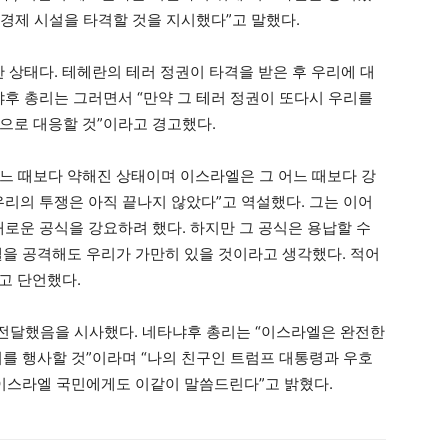
 경제 시설을 타격할 것을 지시했다”고 말했다.
 상태다. 테헤란의 테러 정권이 타격을 받은 후 우리에 대
냐후 총리는 그러면서 “만약 그 테러 정권이 또다시 우리를
으로 대응할 것”이라고 경고했다.
느 때보다 약해진 상태이며 이스라엘은 그 어느 때보다 강
우리의 투쟁은 아직 끝나지 않았다”고 역설했다. 그는 이어
새로운 공식을 강요하려 했다. 하지만 그 공식은 용납할 수
을 공격해도 우리가 가만히 있을 것이라고 생각했다. 적어
”고 단언했다.
전달했음을 시사했다. 네타냐후 총리는 “이스라엘은 완전한
리를 행사할 것”이라며 “나의 친구인 트럼프 대통령과 우호
 이스라엘 국민에게도 이같이 말씀드린다”고 밝혔다.