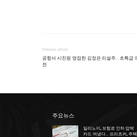
Previous article
공항서 시진핑 영접한 김정은·리설주… 초특급 
전
주요뉴스
일리노이, 보험료 인하 압박
카드 꺼냈다… 프리츠커, 주택