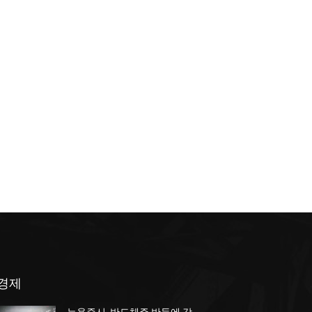
경제
뉴욕증시, 반도체주 반등에 강