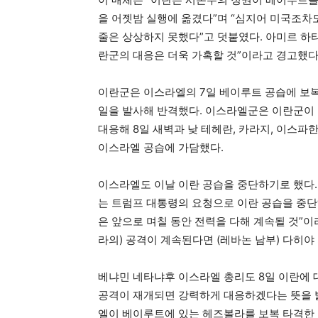
을 어젯밤 실행에 옮겼다”며 “심지어 미국조차
줄은 상상하지 못했다”고 덧붙였다. 아미르 하
란군의 대응은 더욱 가혹할 것”이라고 경고했다
이란군은 이스라엘의 7일 베이루트 공습에 보복
일을 발사해 반격했다. 이스라엘군은 이란군이 
대응해 8일 새벽과 낮 테헤란, 카라지, 이스파
이스라엘 공습에 가담했다.
이스라엘도 이날 이란 공습을 중단하기로 했다. 
는 트럼프 대통령의 요청으로 이란 공습을 중단
은 앞으로 며칠 동안 전력을 다해 계속될 것”이
라의) 공격이 계속된다면 (레바논 남부) 다히야
베냐민 네타냐후 이스라엘 총리도 8일 이란에 
공격이 재개되면 강력하게 대응하겠다는 뜻을 밝
엘이 베이루트에 있는 헤즈볼라를 보복 타격한 