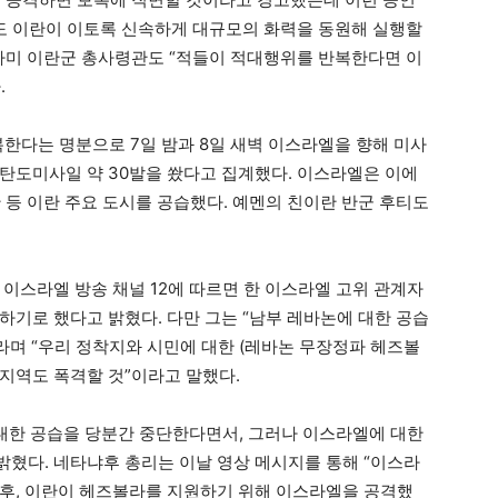
도 이란이 이토록 신속하게 대규모의 화력을 동원해 실행할
타미 이란군 총사령관도 “적들이 적대행위를 반복한다면 이
.
한다는 명분으로 7일 밤과 8일 새벽 이스라엘을 향해 미사
탄도미사일 약 30발을 쐈다고 집계했다. 이스라엘은 이에
한 등 이란 주요 도시를 공습했다. 예멘의 친이란 반군 후티도
이스라엘 방송 채널 12에 따르면 한 이스라엘 고위 관계자
하기로 했다고 밝혔다. 다만 그는 “남부 레바논에 대한 공습
라며 “우리 정착지와 시민에 대한 (레바논 무장정파 헤즈볼
 지역도 폭격할 것”이라고 말했다.
대한 공습을 당분간 중단한다면서, 그러나 이스라엘에 대한
혔다. 네타냐후 총리는 이날 영상 메시지를 통해 “이스라
후, 이란이 헤즈볼라를 지원하기 위해 이스라엘을 공격했