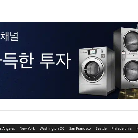
s Angeles
New York
Washington DC
San Francisco
Seattle
Philadelphia