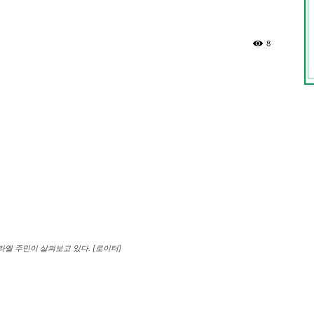
8
엘 주민이 살펴보고 있다. [로이터]