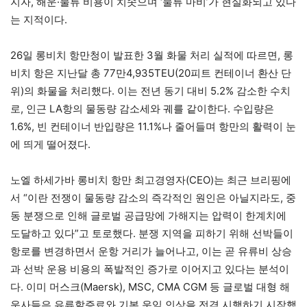
지자, 해운·물류 비용이 치솟으며 ‘물류 마비’가 현실화되고 있다
는 지적이다.
26일 롱비치 항만청이 발표한 3월 화물 처리 실적에 따르면, 롱
비치 항은 지난달 총 77만4,935TEU(20피트 컨테이너 환산 단
위)의 화물을 처리했다. 이는 전년 동기 대비 5.2% 감소한 수치
로, 인근 LA항의 물동량 감소세와 궤를 같이한다. 수입량은
1.6%, 빈 컨테이너 반입량은 11.1%나 줄어들며 항만의 활력이 눈
에 띄게 떨어졌다.
노엘 하세가바 롱비치 항만 최고경영자(CEO)는 최근 브리핑에
서 “이란 전쟁이 물동량 감소의 즉각적인 원인은 아닐지라도, 중
동 분쟁으로 인해 글로벌 공급망에 가해지는 압력이 한계치에
도달하고 있다”고 토로했다. 분쟁 지역을 피하기 위해 선박들이
항로를 변경하면서 운항 거리가 늘어나고, 이는 곧 유류비 상승
과 선박 운용 비용의 폭발적인 증가로 이어지고 있다는 분석이
다. 이미 머스크(Maersk), MSC, CMA CGM 등 글로벌 대형 해
운사들은 유류할증료와 기본 운임 인상을 전격 시행하기 시작했