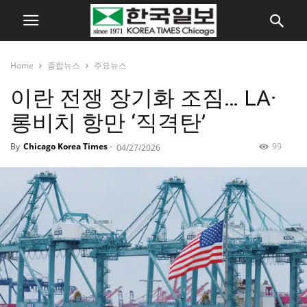
Home
종합뉴스
주요뉴스
이란 전쟁 장기화 조짐… LA·
롱비치 항만 ‘직격탄’
By
Chicago Korea Times
-
99
04/27/2026