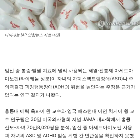
타이레놀 [AP 연합뉴스 자료사진]
임신 중 통증·발열 치료에 널리 사용되는 해열·진통제 아세트아
미노펜(타이레놀 성분)이 자녀의 자폐스펙트럼장애(ASD)나 주
의력결핍 과잉행동장애(ADHD) 위험을 높인다는 주장은 근거가
없다는 연구 결과가 나왔다.
홍콩대 에릭 육파이 완 교수와 영국 애스턴대 이언 치케이 웡 교
수 연구팀은 30일 미국의사협회 저널 JAMA 내과학에서 홍콩
산모-자녀 70만8,020쌍을 분석, 임신 중 아세트아미노펜 사용
과 자녀의 ASD 및 ADHD 발생 위험 간 연관성을 확인하지 못했