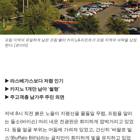
프림 지역의 유일하게 남은 프림 밸리 카지노&리조트가 프림 지역의 쇠락을 상징
한다. [로이터]
▶ 라스베가스보다 저렴 인기
▶ 카지노 1개만 남아 ‘썰렁’
▶ 주고객층 남가주 주민 외면
저녁 8시 직전 붉은 노을이 지평선을 물들일 무렵, 프림을 알리
는 들소(바이슨) 머리 네온 전광판은 희미하게 깜박거리고 있었
다. 동물 얼굴 부위는 어둡에 가려져 있었고, 간신히 ‘버팔로 빌
스’(Buffalo Bill’s)라는 글자만이 희미하게 빛을 유지하고 있었