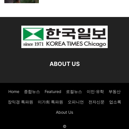
ABOUT US
Home
종합뉴스
Featured
로컬뉴스
이민·유학
부동산
장익경 특파원
이가희 특파원
오피니언
전자신문
업소록
About Us
©