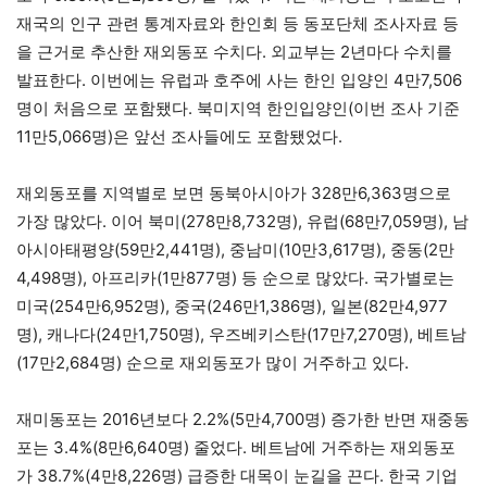
재국의 인구 관련 통계자료와 한인회 등 동포단체 조사자료 등
을 근거로 추산한 재외동포 수치다. 외교부는 2년마다 수치를
발표한다. 이번에는 유럽과 호주에 사는 한인 입양인 4만7,506
명이 처음으로 포함됐다. 북미지역 한인입양인(이번 조사 기준
11만5,066명)은 앞선 조사들에도 포함됐었다.
재외동포를 지역별로 보면 동북아시아가 328만6,363명으로
가장 많았다. 이어 북미(278만8,732명), 유럽(68만7,059명), 남
아시아태평양(59만2,441명), 중남미(10만3,617명), 중동(2만
4,498명), 아프리카(1만877명) 등 순으로 많았다. 국가별로는
미국(254만6,952명), 중국(246만1,386명), 일본(82만4,977
명), 캐나다(24만1,750명), 우즈베키스탄(17만7,270명), 베트남
(17만2,684명) 순으로 재외동포가 많이 거주하고 있다.
재미동포는 2016년보다 2.2%(5만4,700명) 증가한 반면 재중동
포는 3.4%(8만6,640명) 줄었다. 베트남에 거주하는 재외동포
가 38.7%(4만8,226명) 급증한 대목이 눈길을 끈다. 한국 기업