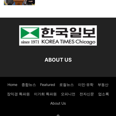
ABOUT US
Home
종합뉴스
Featured
로컬뉴스
이민·유학
부동산
장익경 특파원
이가희 특파원
오피니언
전자신문
업소록
About Us
©