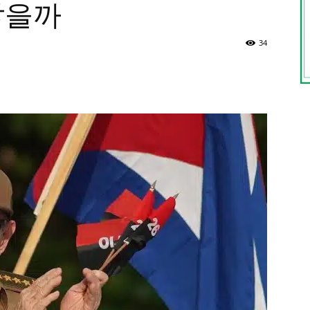
밟을까
34