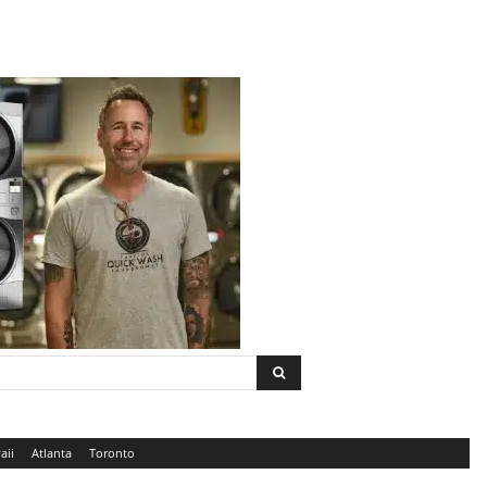
aii
Atlanta
Toronto