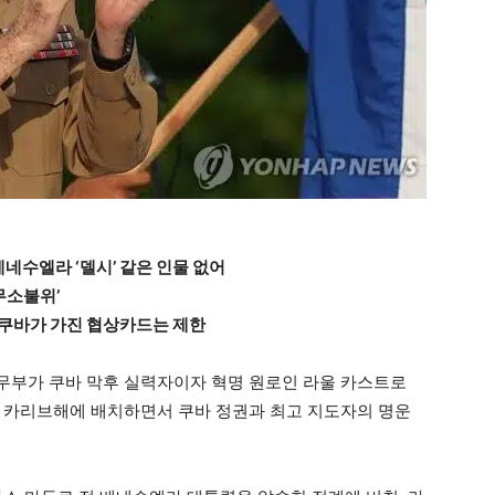
네수엘라 ‘델시’ 같은 인물 없어
무소불위’
 쿠바가 가진 협상카드는 제한
법무부가 쿠바 막후 실력자이자 혁명 원로인 라울 카스트로
 카리브해에 배치하면서 쿠바 정권과 최고 지도자의 명운