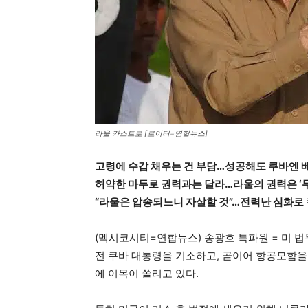
라울 카스트로 [로이터=연합뉴스]
고령에 수갑 채우는 건 부담…성공해도 쿠바엔 베
허약한 마두로 권력과는 달라…라울의 권력은 ‘
“라울은 압송되느니 자살할 것”…전력난 심화로
(멕시코시티=연합뉴스) 송광호 특파원 = 미 
전 쿠바 대통령을 기소하고, 곧이어 항공모함을
에 이목이 쏠리고 있다.