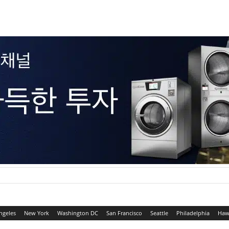
ngeles
New York
Washington DC
San Francisco
Seattle
Philadelphia
Haw