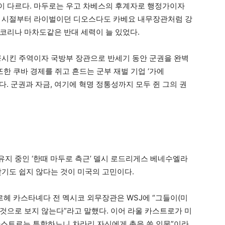
이 다르다. 마두로는 우고 차베스의 후계자로 행정가이자
권 시절부터 라이벌이던 디오스다도 카베요 내무장관처럼 강
코리나 마차도같은 반대 세력이 늘 있었다.
성공시킨 주역이자 국방부 장관으로 반세기 동안 군권을 완벽
또한 쿠바 경제를 쥐고 흔드는 군부 재벌 기업 ‘가에
있다. 군권과 자금, 여기에 혁명 정통성까지 모두 쥔 그의 권
지 중인 ‘한때 마두로 측근’ 델시 로드리게스 베네수엘라
찾기도 쉽지 않다는 것이 미국의 고민이다.
르헤 카스타녜다 전 멕시코 외무장관은 WSJ에 “그들이(미
을 것으로 보지 않는다”라고 말했다. 이어 라울 카스트로가 미
카스트로는 투항하느니 차라리 자신에게 총을 쏠 인물”이라