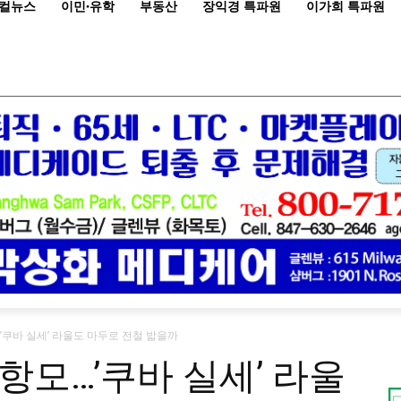
컬뉴스
이민·유학
부동산
장익경 특파원
이가희 특파원
’쿠바 실세’ 라울도 마두로 전철 밟을까
항모…’쿠바 실세’ 라울