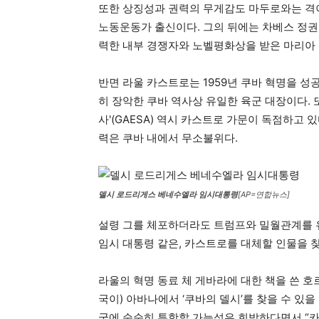
또한 상징성과 권력의 무게감도 마두로와는 격
노동운동가 출신이다. 그의 뒤에는 차베스 정
력한 내부 경쟁자와 노벨평화상을 받은 마리아 
반면 라울 카스트로는 1959년 쿠바 혁명을 
히 장악한 쿠바 역사상 유일한 육군 대장이다. 
사'(GAESA) 역시 카스트로 가문이 독점하고 
력은 쿠바 내에서 무소불위다.
델시 로드리게스 베네수엘라 임시대통령
[AP=연합뉴스]
설령 그를 체포하더라도 트럼프와 밀월관계를 유
임시 대통령 같은, 카스트로를 대체할 인물을 
라울의 혁명 동료 체 게바라에 대한 책을 쓴 호
국이) 아바나에서 ‘쿠바의 델시’를 찾을 수 있
국에 순순히 투항할 가능성은 희박하다면서 “