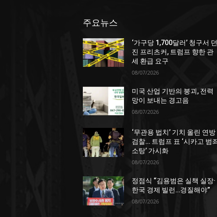
주요뉴스
‘가구당 1,700달러’ 청구서 
진 프리츠커, 트럼프 향한 관
세 환급 요구
08/07/2026
미국 산업 기반의 붕괴, 전력
망이 보내는 경고음
08/07/2026
‘무관용 법치’ 기치 올린 연방
검찰… 트럼프 표 ‘시카고 범
소탕’ 가시화
08/07/2026
정점식 “김용범은 실책 실장·
한국 경제 빌런…경질해야”
08/07/2026