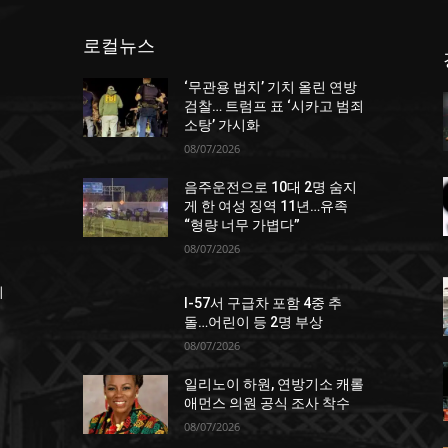
로컬뉴스
‘무관용 법치’ 기치 올린 연방
던
검찰… 트럼프 표 ‘시카고 범죄
소탕’ 가시화
08/07/2026
음주운전으로 10대 2명 숨지
게 한 여성 징역 11년…유족
“형량 너무 가볍다”
08/07/2026
죄
I-57서 구급차 포함 4중 추
돌…어린이 등 2명 부상
08/07/2026
일리노이 하원, 연방기소 캐롤
애먼스 의원 공식 조사 착수
08/07/2026