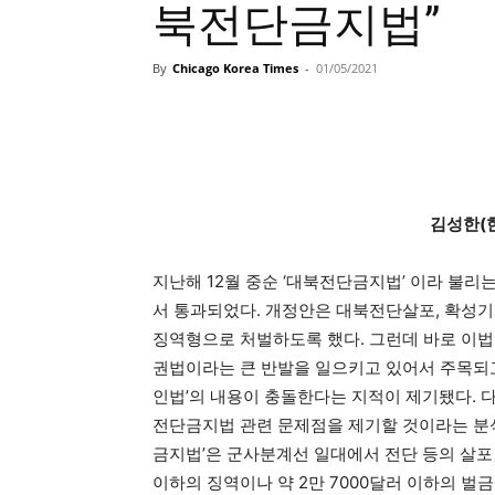
북전단금지법”
By
Chicago Korea Times
-
01/05/2021
김성한
(
지난해 12월 중순 ‘대북전단금지법’ 이라 불
서 통과되었다. 개정안은 대북전단살포, 확성기
징역형으로 처벌하도록 했다. 그런데 바로 이법
권법이라는 큰 반발을 일으키고 있어서 주목되고
인법’의 내용이 충돌한다는 지적이 제기됐다. 
전단금지법 관련 문제점을 제기할 것이라는 분석
금지법’은 군사분계선 일대에서 전단 등의 살포
이하의 징역이나 약 2만 7000달러 이하의 벌금