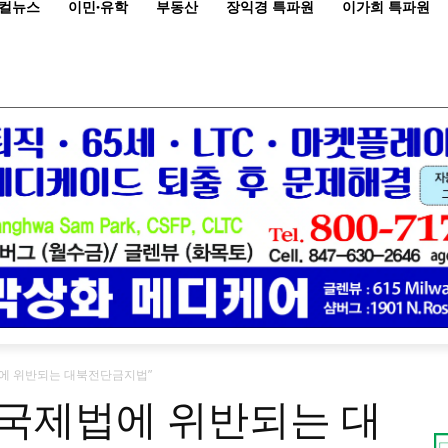
컬뉴스
이민·유학
부동산
장익경 특파원
이가희 특파원
에 위반되는 대북전단금지법”
과 국제법에 위반되는 대