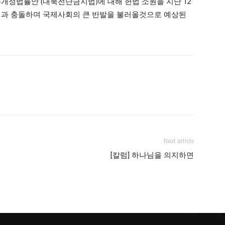
개정법률안’(대북전단금지법)에 대해 헌법 소원을 지난 12
법과 충돌하며 국제사회의 큰 반발을 불러올것으로 예상된
Next article
컨
[칼럼] 하나님을 의지하면