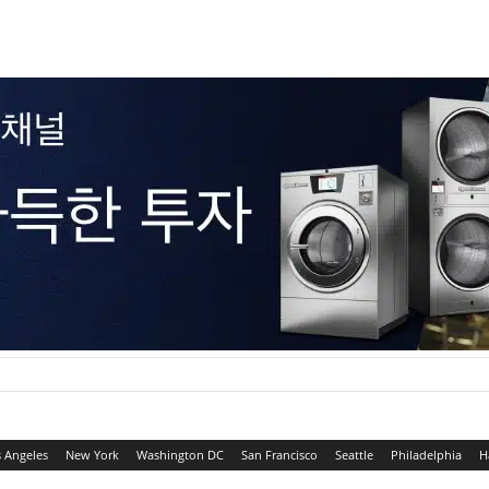
 Angeles
New York
Washington DC
San Francisco
Seattle
Philadelphia
H