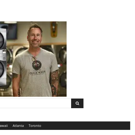
awaii
Atlanta
Toronto