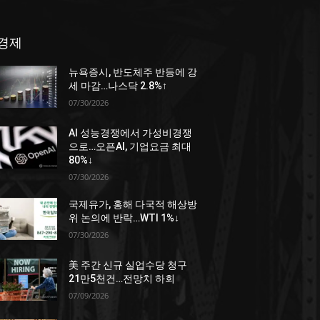
경제
뉴욕증시, 반도체주 반등에 강
세 마감…나스닥 2.8%↑
07/30/2026
AI 성능경쟁에서 가성비경쟁
으로…오픈AI, 기업요금 최대
80%↓
07/30/2026
국제유가, 홍해 다국적 해상방
위 논의에 반락…WTI 1%↓
07/30/2026
美 주간 신규 실업수당 청구
21만5천건…전망치 하회
07/09/2026