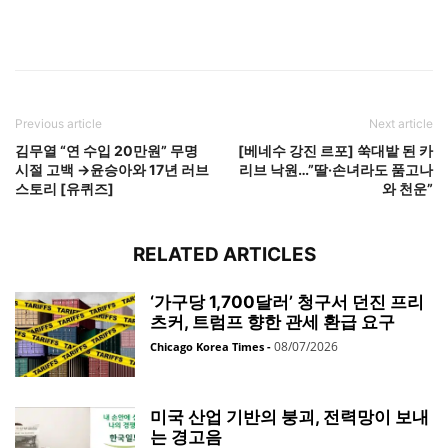
Previous article
Next article
김무열 “연 수입 20만원” 무명
[베네수 강진 르포] 쑥대밭 된 카
시절 고백 →윤승아와 17년 러브
리브 낙원…”딸·손녀라도 품고나
스토리 [유퀴즈]
와 천운”
RELATED ARTICLES
‘가구당 1,700달러’ 청구서 던진 프리
츠커, 트럼프 향한 관세 환급 요구
08/07/2026
Chicago Korea Times
-
미국 산업 기반의 붕괴, 전력망이 보내
는 경고음