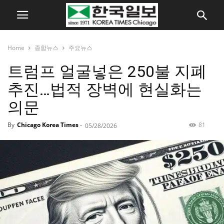
Home
종합뉴스
주요뉴스
트럼프 얼굴넣은 250불 지폐
추진…법적 장벽에 현실화는
의문
By
Chicago Korea Times
-
81
05/28/2026