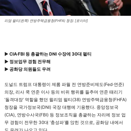
리엄 펄티(왼쪽) 연방주택금융청(FHFA) 청장. [로이터]
▶
CIA·FBI 등 총괄하는 DNI 수장에 30대 펄티
▶ 정보업무 경험 전무해
▶ 공화당 의원들도 우려
도널드 트럼프 대통령이 제롬 파월 전 연방준비제도(Fed·연준)
의장, 리사 쿡 연준 이사 등의 비위 행위를 들추며 연준 때리기
‘돌격대장’ 역할을 했던 윌리엄 펄티(38) 연방주택금융청(FHFA)
청장을 국가정보국(DNI) 국장 대행에 기용했다. 중앙정보국
(CIA), 연방수사국(FBI) 등 정보조직을 총괄하는 자리에 정보 업
무 경험이 전무한 30대 ‘충성파’를 앉힌 것으로, 공화당 내에서
도 우려가 나오고 있다.