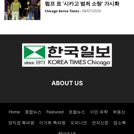
럼프 표 ‘시카고 범죄 소탕’ 가시화
08/07/2026
Chicago Korea Times
-
ABOUT US
Home
종합뉴스
Featured
로컬뉴스
이민·유학
부동산
장익경 특파원
이가희 특파원
오피니언
전자신문
업소록
About Us