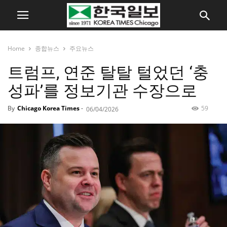
Home
종합뉴스
주요뉴스
트럼프, 연준 탈탈 털었던 ‘충
성파’를 정보기관 수장으로
By
Chicago Korea Times
-
59
06/04/2026