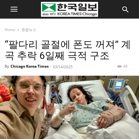
Home
종합뉴스
“팔다리 골절에 폰도 꺼져” 계
곡 추락 6일째 극적 구조
By
Chicago Korea Times
-
48
03/14/2025