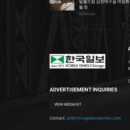
일월드컵 심판매수설 재점화
될 듯
08/07/2026
1
ADVERTISEMENT INQUIRIES
VIEW MEDIA KIT
Contact:
ad@chicagokoreatimes.com