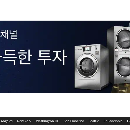
 Angeles
New York
Washington DC
San Francisco
Seattle
Philadelphia
H