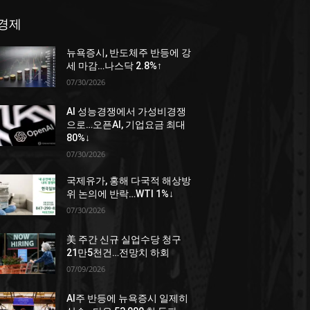
경제
뉴욕증시, 반도체주 반등에 강
세 마감…나스닥 2.8%↑
07/30/2026
AI 성능경쟁에서 가성비경쟁
으로…오픈AI, 기업요금 최대
80%↓
07/30/2026
국제유가, 홍해 다국적 해상방
위 논의에 반락…WTI 1%↓
07/30/2026
美 주간 신규 실업수당 청구
21만5천건…전망치 하회
07/09/2026
AI주 반등에 뉴욕증시 일제히