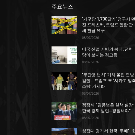
주요뉴스
‘가구당 1,700달러’ 청구서 
진 프리츠커, 트럼프 향한 관
세 환급 요구
08/07/2026
미국 산업 기반의 붕괴, 전력
망이 보내는 경고음
08/07/2026
‘무관용 법치’ 기치 올린 연방
검찰… 트럼프 표 ‘시카고 범
소탕’ 가시화
08/07/2026
정점식 “김용범은 실책 실장·
한국 경제 빌런…경질해야”
08/07/2026
성접대 경기서 한국 ‘무패’…