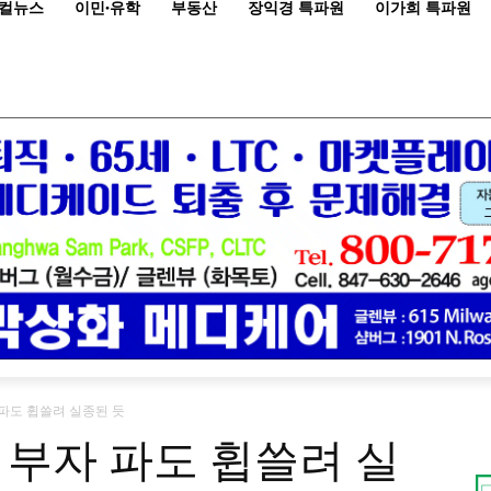
컬뉴스
이민·유학
부동산
장익경 특파원
이가희 특파원
 파도 휩쓸려 실종된 듯
 부자 파도 휩쓸려 실