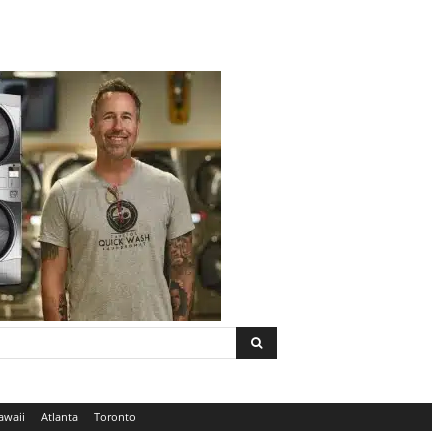
awaii
Atlanta
Toronto