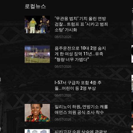
로컬뉴스
‘무관용 법치’ 기치 올린 연방
던
검찰… 트럼프 표 ‘시카고 범죄
소탕’ 가시화
08/07/2026
음주운전으로 10대 2명 숨지
게 한 여성 징역 11년…유족
“형량 너무 가볍다”
08/07/2026
죄
I-57서 구급차 포함 4중 추
돌…어린이 등 2명 부상
08/07/2026
일리노이 하원, 연방기소 캐롤
애먼스 의원 공식 조사 착수
08/07/2026
한
시카고강 수위 상승에 관광보