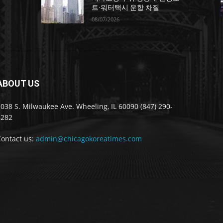
트·워터택시 운항 차질
08/07/2026
ABOUT US
038 S. Milwaukee Ave. Wheeling, IL 60090 (847) 290-
8282
Contact us:
admin@chicagokoreatimes.com