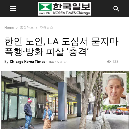
Home
종합뉴스
주요뉴스
한인 노인, LA 도심서 묻지마
폭행·방화 피살 ‘충격’
By
Chicago Korea Times
-
128
04/22/2026