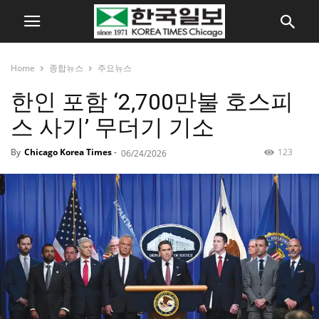
Home
종합뉴스
주요뉴스
한인 포함 ‘2,700만불 호스피
스 사기’ 무더기 기소
By
Chicago Korea Times
-
123
06/24/2026