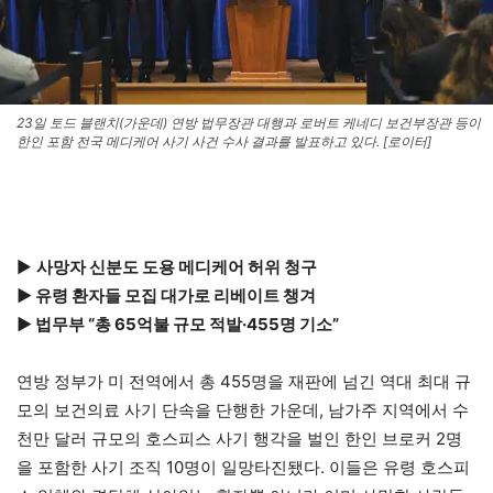
23일 토드 블랜치(가운데) 연방 법무장관 대행과 로버트 케네디 보건부장관 등이
한인 포함 전국 메디케어 사기 사건 수사 결과를 발표하고 있다. [로이터]
▶
사망자 신분도 도용 메디케어 허위 청구
▶ 유령 환자들 모집 대가로 리베이트 챙겨
▶ 법무부 “총 65억불 규모 적발·455명 기소”
연방 정부가 미 전역에서 총 455명을 재판에 넘긴 역대 최대 규
모의 보건의료 사기 단속을 단행한 가운데, 남가주 지역에서 수
천만 달러 규모의 호스피스 사기 행각을 벌인 한인 브로커 2명
을 포함한 사기 조직 10명이 일망타진됐다. 이들은 유령 호스피