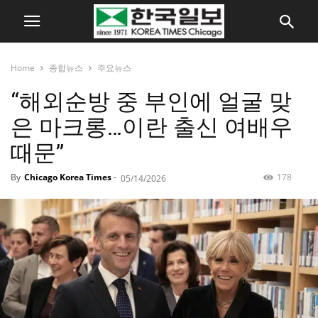
Home
종합뉴스
주요뉴스
“해외순방 중 부인에 얼굴 맞
은 마크롱…이란 출신 여배우
때문”
By
Chicago Korea Times
-
178
05/14/2026