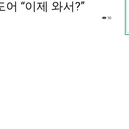
도어 “이제 와서?”
50