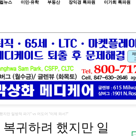
컬뉴스
이민·유학
부동산
장익경 특파원
이가희 특파원
지만 일방적 파기” vs 어도어 “이제 와서?”
 복귀하려 했지만 일