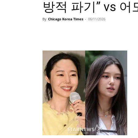
방적 파기” vs 어
By
Chicago Korea Times
-
06/11/2026