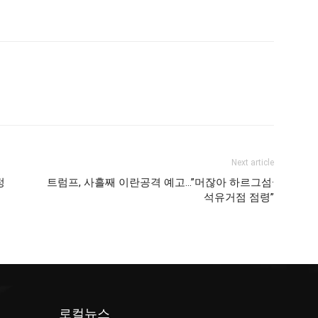
Next article
정
트럼프, 사흘째 이란공격 예고…”머잖아 하르그섬·
석유거점 점령”
로컬뉴스