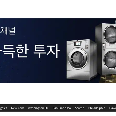
geles
New York
Washington DC
San Francisco
Seattle
Philadelphia
Hawa