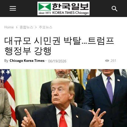
Home
종합뉴스
주요뉴스
대규모 시민권 박탈…트럼프
행정부 강행
By
Chicago Korea Times
-
261
06/19/2026