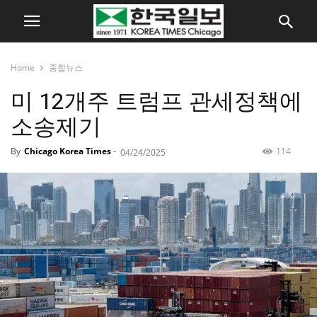
Home
종합뉴스
미 12개주 트럼프 관세정책에
소송제기
By
Chicago Korea Times
-
114
04/24/2025