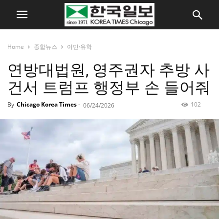
Home
종합뉴스
이민·유학
연방대법원, 영주권자 추방 사
건서 트럼프 행정부 손 들어줘
By
Chicago Korea Times
-
102
06/24/2026