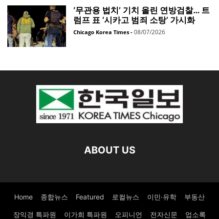
‘무관용 법치’ 기치 올린 연방검찰… 트
럼프 표 ‘시카고 범죄 소탕’ 가시화
08/07/2026
Chicago Korea Times
-
ABOUT US
Home
종합뉴스
Featured
로컬뉴스
이민·유학
부동산
장익경 특파원
이가희 특파원
오피니언
전자신문
업소록