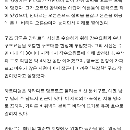
의 영상에는 안타르가 안전장비 없이 바위 절벽을 오르는 모습
이 담겼다. 그가 오르던 암벽에는 아랍어 이름들이 흰색으로 적
혀 있었으며, 안타르는 오른손으로 절벽을 붙잡고 왼손을 허공
에 든 채 버티다 오른손마저 놓치면서 아래로 떨어졌다.
구조 당국은 안타르의 시신을 수습하기 위해 잠수요원과 수난
구조요원을 포함한 구조대를 현장에 투입했다. 그의 시신은 수
면 아래 약 30미터 지점에서 잠수요원들에 의해 발견됐다. 수색
과 구조 작업은 약 4시간 동안 이어졌으며, 당국은 현장이 가파
르고 바위가 많은 지형이어서 접근이 어려운 “복잡한” 구조 작
업이었다고 설명했다.
하르다댐은 하라다트 담트로도 불리는 화산 분화구로, 예멘 남
부 달레 주 담트시 인근에 있다. 이 지역의 대표적인 지형 명소
로 꼽히며, 가파른 바위벽과 분화구 바닥의 뜨거운 유황 호수로
알려져 있다.
안타르는 예멘의 험준한 지형에서 위험한 등반을 하는 영상을