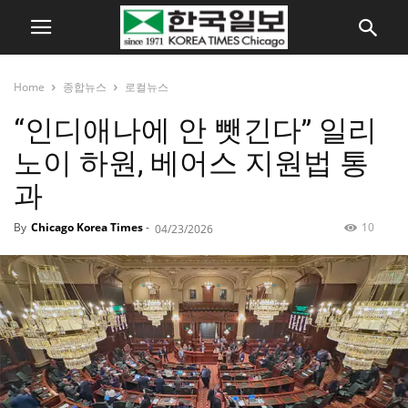
Home
종합뉴스
로컬뉴스
“인디애나에 안 뺏긴다” 일리
노이 하원, 베어스 지원법 통
과
By
Chicago Korea Times
-
10
04/23/2026