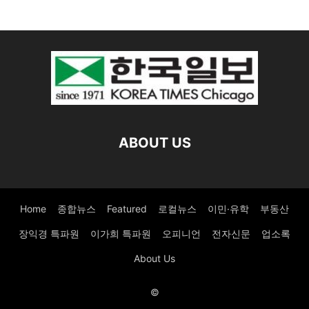
ABOUT US
Home
종합뉴스
Featured
로컬뉴스
이민·유학
부동산
장익경 특파원
이가희 특파원
오피니언
전자신문
업소록
About Us
©